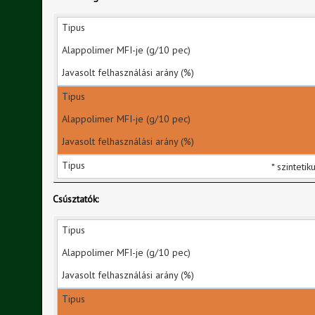
* szintetik
Csúsztatók: