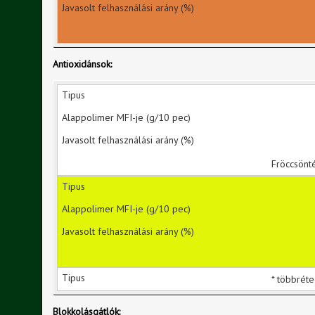
Antioxidánsok:
Fröccsönté
* többréte
Blokkolásgátlók: