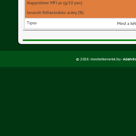
Mind a két
© 2026:
mesterkeverek.hu -
Adatvéd