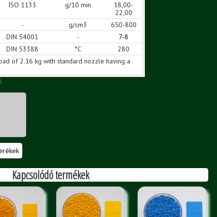
ISO 1133
g/10 min
18,00-
22,00
-
g/cm3
650-800
DIN 54001
-
7-8
DIN 53388
°C
280
oad of 2.16 kg with standard nozzle having a
ő.
erékek
Kapcsolódó termékek