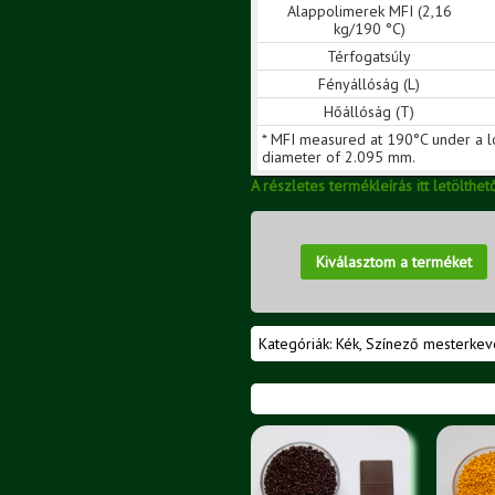
Alappolimerek MFI (2,16
kg/190 °C)
Térfogatsúly
Fényállóság (L)
Hőállóság (T)
* MFI measured at 190°C under a l
diameter of 2.095 mm.
A részletes termékleírás itt letölthet
Kiválasztom a terméket
Kategóriák:
Kék
,
Színező mesterkev