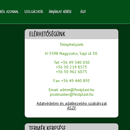
RRÓL AZONNAL
SZOLGÁLTATÁS
ÁRAJÁNLAT KÉRÉSE
ÁSZF
ELÉRHETŐSÉGÜNK
Telephelyünk:
H-3598 Nagycsécs, Sajó út 30.
Tel: +36 49 540 050
+36 30 219 8573
+36 30 962 6075
Fax: +36 49 440 893
Email: admin@festplast.hu
postmaster@festplast.hu
Adatvédelmi és adatkezelési szabályzat
ÁSZF
TERMÉK KERESÉSE