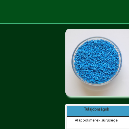
Tulajdonságok
Alappolimerek sűrűsége