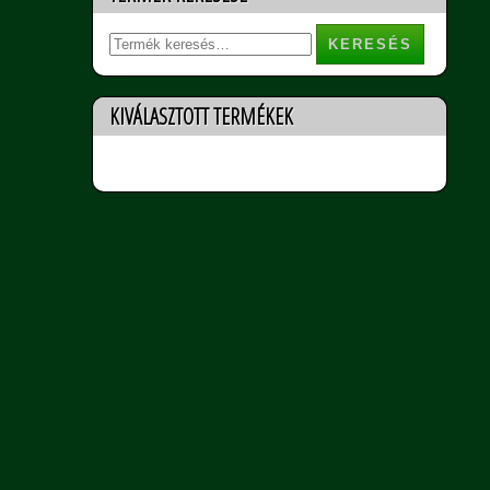
Keresés
a
következőre:
KIVÁLASZTOTT TERMÉKEK
Nincs termék a listában