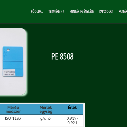
FŐOLDAL
TERMÉKEINK
MINTÁK IGÉNYLÉSE
KAPCSOLAT
RAKTÁ
PE 8508
Mérési
Mérték
Érték
módszer
egység
ISO 1183
g/cm3
0,919-
0,921