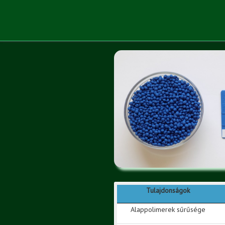
Tulajdonságok
Alappolimerek sűrűsége