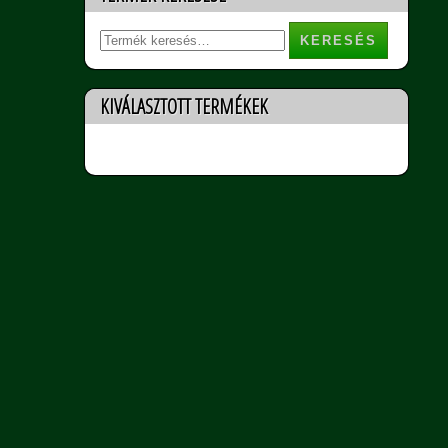
Keresés
a
következőre:
KIVÁLASZTOTT TERMÉKEK
Nincs termék a listában