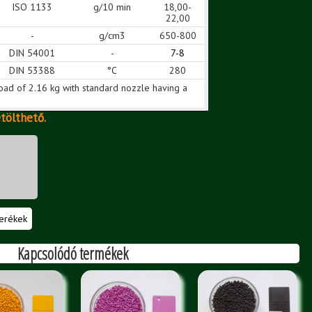
ISO 1133
g/10 min
18,00-
22,00
-
g/cm3
650-800
DIN 54001
-
7-8
DIN 53388
°C
280
oad of 2.16 kg with standard nozzle having a
etölthető.
erékek
Kapcsolódó termékek