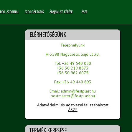
RRÓL AZONNAL
SZOLGÁLTATÁS
ÁRAJÁNLAT KÉRÉSE
ÁSZF
ELÉRHETŐSÉGÜNK
Telephelyünk:
H-3598 Nagycsécs, Sajó út 30.
Tel: +36 49 540 050
+36 30 219 8573
+36 30 962 6075
Fax: +36 49 440 893
Email: admin@festplast.hu
postmaster@festplast.hu
Adatvédelmi és adatkezelési szabályzat
ÁSZF
TERMÉK KERESÉSE