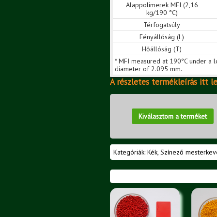
Alappolimerek MFI (2,16
kg/190 °C)
Térfogatsúly
Fényállóság (L)
Hőállóság (T)
* MFI measured at 190°C under a l
diameter of 2.095 mm.
A részletes termékleírás itt l
Kiválasztom a terméket
Kategóriák:
Kék
,
Színező mesterkev