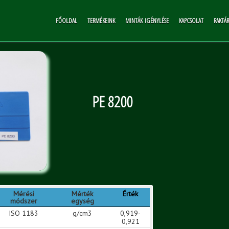
FŐOLDAL
TERMÉKEINK
MINTÁK IGÉNYLÉSE
KAPCSOLAT
RAKTÁ
PE 8200
Mérési
Mérték
Érték
módszer
egység
ISO 1183
g/cm3
0,919-
0,921