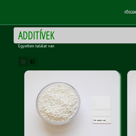
FŐOLDA
ADDITÍVEK
Egyetlen találat van