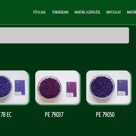
FŐOLDAL
TERMÉKEINK
MINTÁK IGÉNYLÉSE
KAPCSOLAT
RAKTÁ
 78 EC
PE 79037
PE 79050