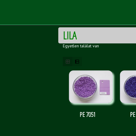
LILA
Egyetlen találat van
PE 7051
PE