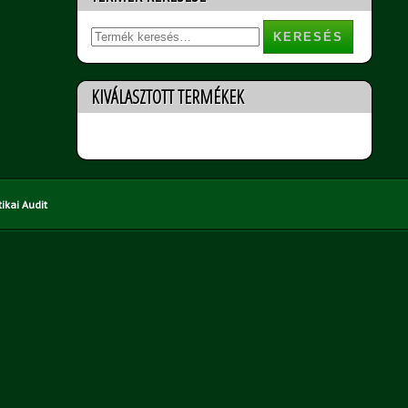
Keresés
a
következőre:
KIVÁLASZTOTT TERMÉKEK
Nincs termék a listában
ikai Audit