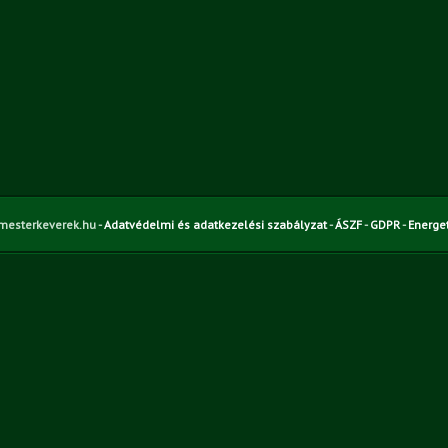
mesterkeverek.hu -
Adatvédelmi és adatkezelési szabályzat
-
ÁSZF
-
GDPR
-
Energet