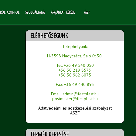
RRÓL AZONNAL
SZOLGÁLTATÁS
ÁRAJÁNLAT KÉRÉSE
ÁSZF
ELÉRHETŐSÉGÜNK
Telephelyünk:
H-3598 Nagycsécs, Sajó út 30.
Tel: +36 49 540 050
+36 30 219 8573
+36 30 962 6075
Fax: +36 49 440 893
Email: admin@festplast.hu
postmaster@festplast.hu
Adatvédelmi és adatkezelési szabályzat
ÁSZF
TERMÉK KERESÉSE