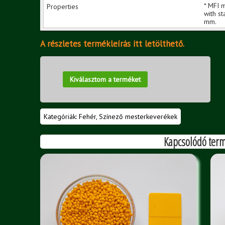
* MFI 
with s
mm.
A részletes termékleírás itt letölthető.
Kiválasztom a terméket
Kategóriák:
Fehér
,
Színező mesterkeverékek
Kapcsolódó ter