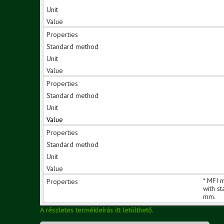
* MFI 
with s
mm.
A részletes termékleírás itt letölthető.