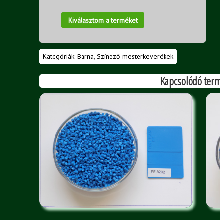
Kiválasztom a terméket
Kategóriák:
Barna
,
Színező mesterkeverékek
Kapcsolódó ter