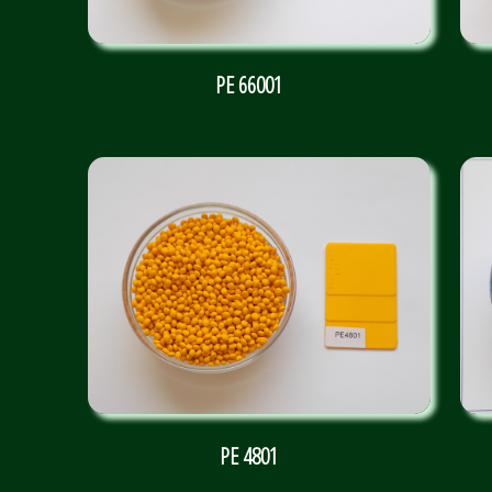
PE 66001
PE 4801