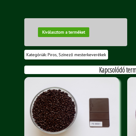
Kiválasztom a terméket
Kategóriák:
Piros
,
Színező mesterkeverékek
Kapcsolódó ter